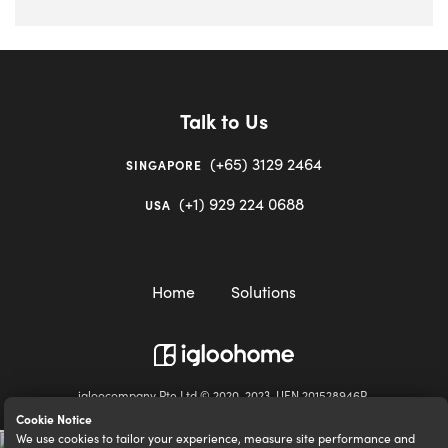
Talk to Us
(+65) 3129 2464
SINGAPORE
(+1) 929 224 0688
USA
Home
Solutions
igloocompany Pte Ltd © 2020-2023. UEN 201528946R.
Cookie Notice
We use cookies to tailor your experience, measure site performance and