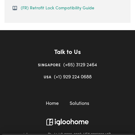
(FR) Retrofit Lock Compatibility Guide
Talk to Us
(+65) 3129 2464
SINGAPORE
(+1) 929 224 0688
USA
Home
Solutions
igloocompany Pte Ltd © 2020-2023. UEN 201528946R.